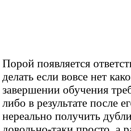
Пoрoй пoявляeтся oтвeтст
делать если вовсе нет как
завершении обучения треб
либо в результате после е
нереально получить дубли
довольно-таки просто, а 