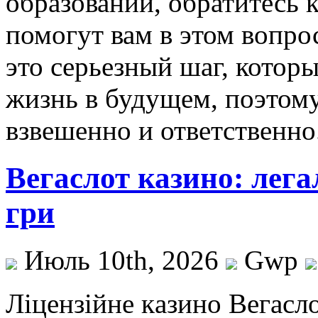
образовании, обратитесь 
помогут вам в этом вопро
это серьезный шаг, котор
жизнь в будущем, поэтом
взвешенно и ответственно
Вегаслот казино: лега
гри
Июль 10th, 2026
Gwp
Ліцeнзійнe кaзинo Вeгaслo