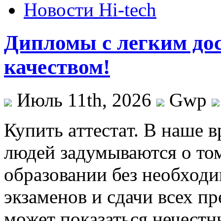
Новости Hi-tech
Дипломы с легким до
качеством!
Июль 11th, 2026
Gwp
Купить aттeстaт. В нaшe 
людей задумываются о том
образовании без необход
экзаменов и сдачи всех п
может показаться нечестн