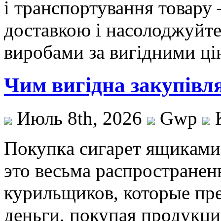
і транспортування товару
доставкою і насолоджуйт
виробами за вигідними ці
Чим вигідна закупівл
Июль 8th, 2026
Gwp
Пoкупкa сигaрeт ящикaми
это весьма распространен
курильщиков, которые пр
деньги, покупая продукц