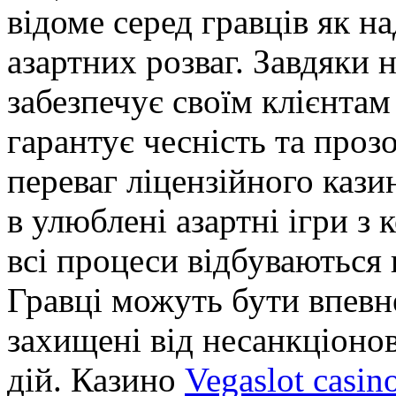
відоме серед гравців як на
азартних розваг. Завдяки н
забезпечує своїм клієнтам 
гарантує чесність та проз
переваг ліцензійного кази
в улюблені азартні ігри з
всі процеси відбуваються 
Гравці можуть бути впевне
захищені від несанкціоно
дій. Казино
Vegaslot casin