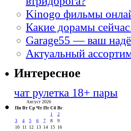
втридорога?
Kinogo фильмы онлай
Какие дорамы сейчас
Garage55 — ваш над
Актуальный ассортим
Интересное
чат рулетка 18+ пары
Август 2026
Пн
Вт
Ср
Чт
Пт
Сб
Вс
1
2
3
4
5
6
7
8
9
10
11
12
13
14
15
16