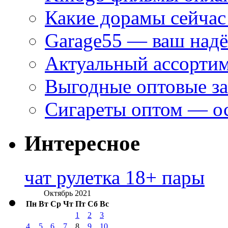
Какие дорамы сейчас
Garage55 — ваш над
Актуальный ассортим
Выгодные оптовые за
Сигареты оптом — ос
Интересное
чат рулетка 18+ пары
Октябрь 2021
Пн
Вт
Ср
Чт
Пт
Сб
Вс
1
2
3
4
5
6
7
8
9
10