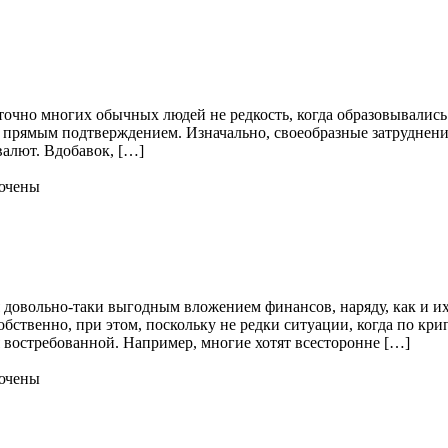
точно многих обычных людей не редкость, когда образовывались
прямым подтверждением. Изначально, своеобразные затруднения 
алют. Вдобавок, […]
ючены
я довольно-таки выгодным вложением финансов, наряду, как и и
бственно, при этом, поскольку не редки ситуации, когда по кр
востребованной. Например, многие хотят всесторонне […]
ючены