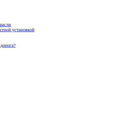
расли
ыстрой установкой
идорога?