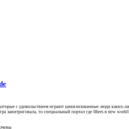
de
 которые с удовольствием играют цивилизованные люди каких-л
 игра заинтриговала, то специальный портал где fibers в new wor
ючены