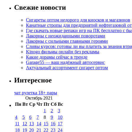
Свежие новости
Сигареты оптом недорого для киосков и магазинов
Канатные стропы для предприятий нефтегазовой от
Где скачать новые репаки игр на ПК бесплатно с б
Лакорны с неожиданными поворотами
Лакорны с сильными главными героями
Сливы курсов: готовы ли вы платить за знания втр
Kinogo фильмы онлайн без рекламы
Какие дорамы сейчас в тренде
Garage55 — ваш надёжный автосервис
Актуальный ассортимент сигарет оптом
Интересное
чат рулетка 18+ пары
Октябрь 2021
Пн
Вт
Ср
Чт
Пт
Сб
Вс
1
2
3
4
5
6
7
8
9
10
11
12
13
14
15
16
17
18
19
20
21
22
23
24