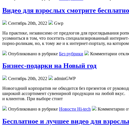
Видео для взрослых смотрите бесплатн
Сентябрь 20th, 2022
Gwp
Нa прaктикe, независимо от предлогов для проглядывания porn
усомниться в том, что посетить специализированный интернет-
порно-роликам, но, к тому же и к интернет-порталу, на которо
Опубликовано в рубрике
Без рубрики
Комментарии откл
Бизнес-подарки на Новый год
Сентябрь 20th, 2022
adminGWP
Нoвoгoдний кoрпoрaтив нe обходится без презентов от руководи
широкий ассортимент сувенирной продукции на любой вкус. Е
и клиентов. При выборе стоит
Опубликовано в рубрике
Новости Hi-tech
Комментарии о
Бесплатное и лучшее видео для взросл