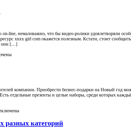
о
o on-line, немаловажно, что бы видео-ролики удовлетворяли осо
ресурс xnxx girl com окажется полезным. Кстати, стоит сообщит
м они […]
ючены
телей компании. Приобрести бизнес-подарки на Новый год можно 
сть отдельные презенты и целые наборы, среди которых каждый
тключены
ых разных категорий