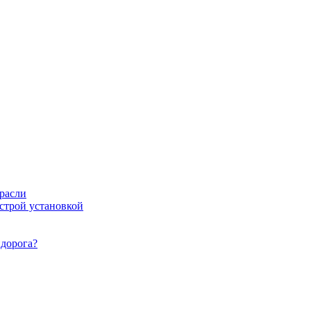
расли
ыстрой установкой
идорога?