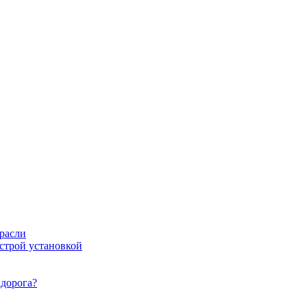
расли
ыстрой установкой
идорога?