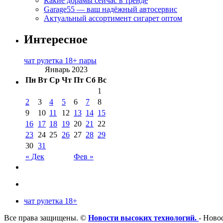
Какие дорамы сейчас в тренде
Garage55 — ваш надёжный автосервис
Актуальный ассортимент сигарет оптом
Интересное
чат рулетка 18+ пары
Январь 2023
Пн
Вт
Ср
Чт
Пт
Сб
Вс
1
2
3
4
5
6
7
8
9
10
11
12
13
14
15
16
17
18
19
20
21
22
23
24
25
26
27
28
29
30
31
« Дек
Фев »
чат рулетка 18+
Все права защищены. ©
Новости высоких технологий.
- Новос