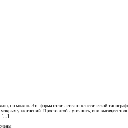
жно, но можно. Эта форма отличается от классической типогр
окрых уплотнений. Просто чтобы уточнить, они выглядят точн
а […]
ючены