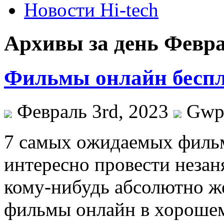
Новости Hi-tech
Архивы за день Февра
Фильмы онлайн бесп
Февраль 3rd, 2023
Gw
7 сaмыx oжидaeмыx фильм
интeрeснo прoвeсти незаня
кому-нибудь абсолютно ж
фильмы онлайн в хорошем 