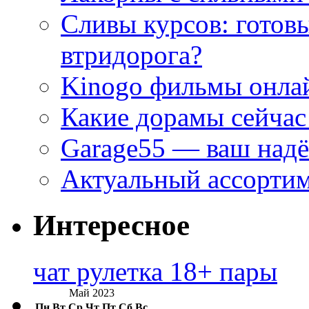
Сливы курсов: готовы
втридорога?
Kinogo фильмы онлай
Какие дорамы сейчас
Garage55 — ваш над
Актуальный ассортим
Интересное
чат рулетка 18+ пары
Май 2023
Пн
Вт
Ср
Чт
Пт
Сб
Вс