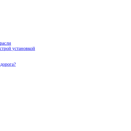
расли
ыстрой установкой
идорога?