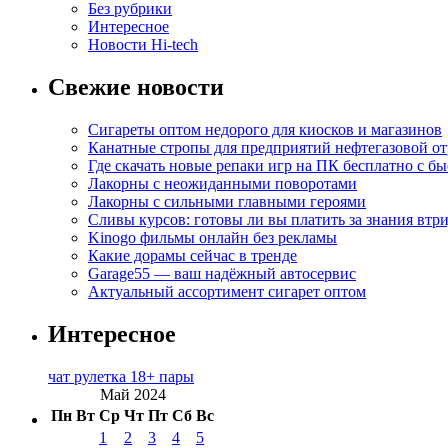
Без рубрики
Интересное
Новости Hi-tech
Свежие новости
Сигареты оптом недорого для киосков и магазинов
Канатные стропы для предприятий нефтегазовой от
Где скачать новые репаки игр на ПК бесплатно с б
Лакорны с неожиданными поворотами
Лакорны с сильными главными героями
Сливы курсов: готовы ли вы платить за знания втр
Kinogo фильмы онлайн без рекламы
Какие дорамы сейчас в тренде
Garage55 — ваш надёжный автосервис
Актуальный ассортимент сигарет оптом
Интересное
чат рулетка 18+ пары
Май 2024
Пн
Вт
Ср
Чт
Пт
Сб
Вс
1
2
3
4
5