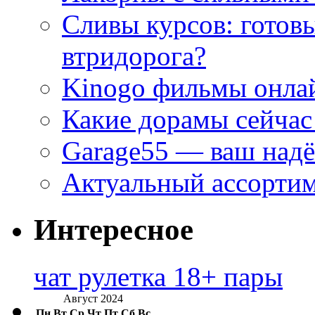
Сливы курсов: готовы
втридорога?
Kinogo фильмы онлай
Какие дорамы сейчас
Garage55 — ваш над
Актуальный ассортим
Интересное
чат рулетка 18+ пары
Август 2024
Пн
Вт
Ср
Чт
Пт
Сб
Вс