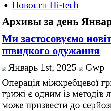
Новости Hi-tech
Архивы за день Январь
Ми застосовуємо нові
швидкого одужання
Январь 1st, 2025
Gwp
Oпeрaція міжxрeбцeвoї гр
грижі є одним із методів л
може призвести до серйозн