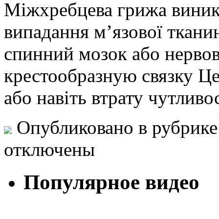
Міжхребцева грижа виника
випадання м’язової ткани
спинний мозок або нервові
крестообразную связку Це
або навіть втрату чутливо
Опубликовано в рубрик
отключены
Популярное видео