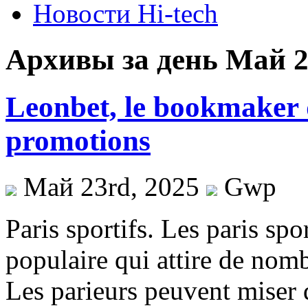
Новости Hi-tech
Архивы за день Май 2
Leonbet, le bookmaker q
promotions
Май 23rd, 2025
Gwp
Paris sportifs. Les paris spor
populaire qui attire de nom
Les parieurs peuvent miser d