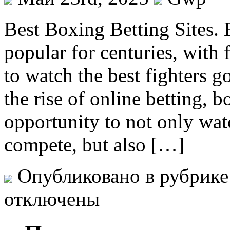
Best Boxing Betting Sites. 
popular for centuries, with 
to watch the best fighters g
the rise of online betting, 
opportunity to not only watc
compete, but also […]
Опубликовано в рубрик
отключены