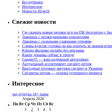
Без рубрики
Интересное
Новости Hi-tech
Свежие новости
Где скачать новые репаки игр на ПК бесплатно с б
Лакорны с неожиданными поворотами
Лакорны с сильными главными героями
Сливы курсов: готовы ли вы платить за знания втр
Kinogo фильмы онлайн без рекламы
Какие дорамы сейчас в тренде
Garage55 — ваш надёжный автосервис
Актуальный ассортимент сигарет оптом
Выгодные оптовые закупки сигарет в Украине
Сигареты оптом — основа успешного бизнеса
Интересное
чат рулетка 18+ пары
Апрель 2026
Пн
Вт
Ср
Чт
Пт
Сб
Вс
1
2
3
4
5