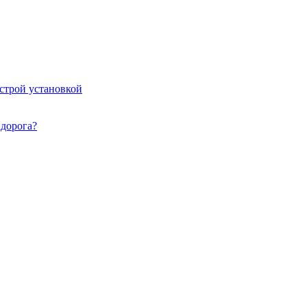
ыстрой установкой
идорога?