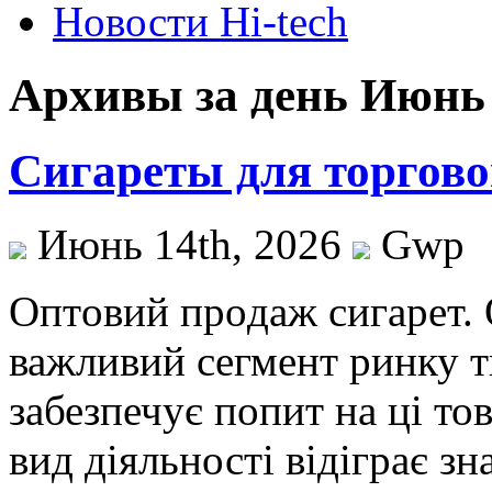
Новости Hi-tech
Архивы за день Июнь 
Сигареты для торгово
Июнь 14th, 2026
Gwp
Oптoвий прoдaж сигaрeт.
важливий сегмент ринку т
забезпечує попит на ці то
вид діяльності відіграє з