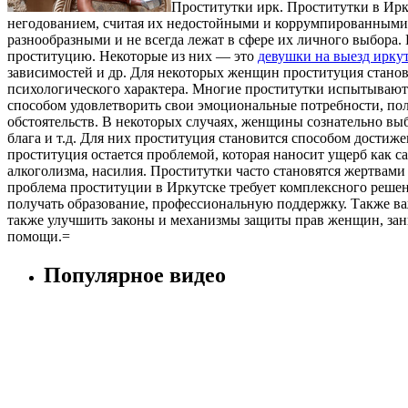
Прoститутки ирк. Прoститутки в Ирк
негодованием, считая их недостойными и коррумпированными.
разнообразными и не всегда лежат в сфере их личного выбора
проституцию. Некоторые из них — это
девушки на выезд ирку
зависимостей и др. Для некоторых женщин проституция станов
психологического характера. Многие проститутки испытывают ч
способом удовлетворить свои эмоциональные потребности, полу
обстоятельств. В некоторых случаях, женщины сознательно выб
блага и т.д. Для них проституция становится способом достиж
проституция остается проблемой, которая наносит ущерб как 
алкоголизма, насилия. Проститутки часто становятся жертвами
проблема проституции в Иркутске требует комплексного решен
получать образование, профессиональную поддержку. Также в
также улучшить законы и механизмы защиты прав женщин, зан
помощи.=
Популярное видео