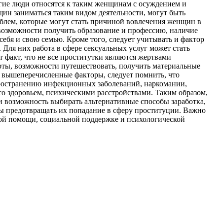
гие люди относятся к таким женщинам с осуждением и
ин заниматься таким видом деятельности, могут быть
облем, которые могут стать причиной вовлечения женщин в
 возможности получить образование и профессию, наличие
ебя и свою семью. Кроме того, следует учитывать и фактор
Для них работа в сфере сексуальных услуг может стать
 факт, что не все проститутки являются жертвами
боты, возможности путешествовать, получить материальные
е вышеперечисленные факторы, следует помнить, что
спространению инфекционных заболеваний, наркомании,
со здоровьем, психическими расстройствами. Таким образом,
и возможность выбирать альтернативные способы заработка,
ы предотвращать их попадание в сферу проституции. Важно
ой помощи, социальной поддержке и психологической