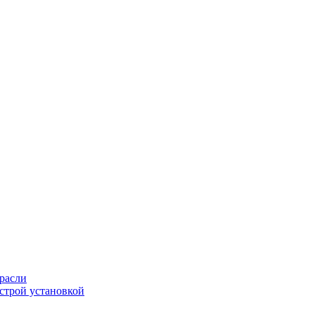
расли
ыстрой установкой