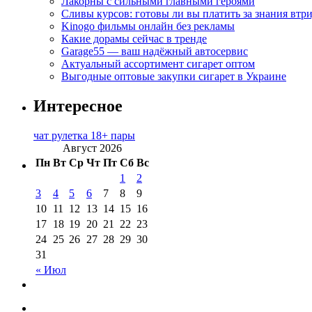
Лакорны с сильными главными героями
Сливы курсов: готовы ли вы платить за знания втр
Kinogo фильмы онлайн без рекламы
Какие дорамы сейчас в тренде
Garage55 — ваш надёжный автосервис
Актуальный ассортимент сигарет оптом
Выгодные оптовые закупки сигарет в Украине
Интересное
чат рулетка 18+ пары
Август 2026
Пн
Вт
Ср
Чт
Пт
Сб
Вс
1
2
3
4
5
6
7
8
9
10
11
12
13
14
15
16
17
18
19
20
21
22
23
24
25
26
27
28
29
30
31
« Июл