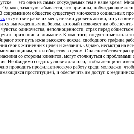
утскe — это одна из самых обсуждаемых тем в наше время. Мно
 Однако, зачастую забывается, что причины, побуждающие женщ
. В современном обществе существует множество социальных пр
тск
отсутствие рабочих мест, низкий уровень жизни, отсутствие
ится вынужденным выбором, который позволяет им обеспечить с
увство одиночества, неполноценности, страх перед обществом. 
чить признание и внимание. Кроме того, следует отметить и тот
ирают этот путь из-за высокого дохода, свободного графика ра
ения своих жизненных целей и желаний. Однако, несмотря на вс
самим женщинам, так и обществу в целом. Она способствует ра
 насилия со стороны клиентов, могут столкнуться с проблемами 
ия. Необходимо создать условия для того, чтобы женщины имел
ажно проводить профилактическую работу среди молодежи, чтоб
имающихся проституцией, и обеспечить им доступ к медицинск