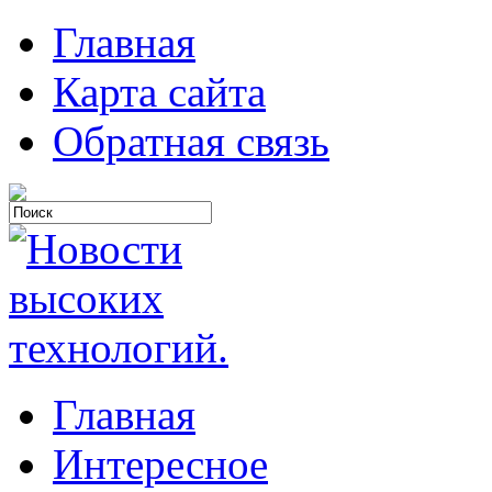
Главная
Карта сайта
Обратная связь
Главная
Интересное