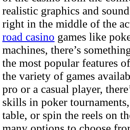
realistic graphics and sound 
right in the middle of the a
road casino
games like poker
machines, there’s something
the most popular features 
the variety of games availa
pro or a casual player, ther
skills in poker tournaments, 
table, or spin the reels on t
many options to choose from