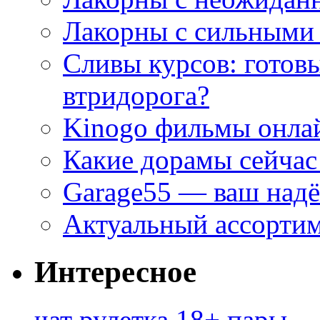
Лакорны с сильными
Сливы курсов: готовы
втридорога?
Kinogo фильмы онлай
Какие дорамы сейчас
Garage55 — ваш над
Актуальный ассортим
Интересное
чат рулетка 18+ пары