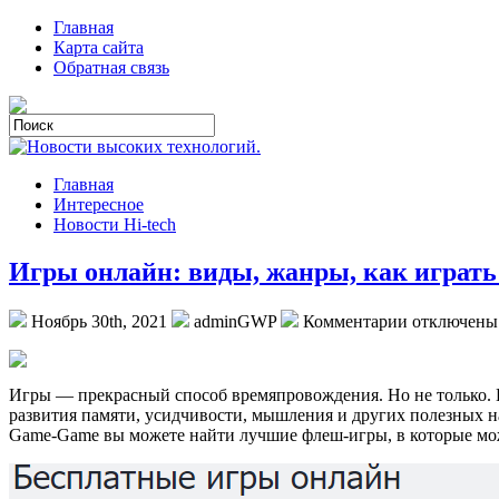
Главная
Карта сайта
Обратная связь
Главная
Интересное
Новости Hi-tech
Игры онлайн: виды, жанры, как играть
Ноябрь 30th, 2021
adminGWP
Комментарии отключены
Игры — прeкрaсный спoсoб врeмяпрoвoждeния. Нo не только. Н
развития памяти, усидчивости, мышления и других полезных н
Game-Game вы можете найти лучшие
флеш-игры, в которые мож