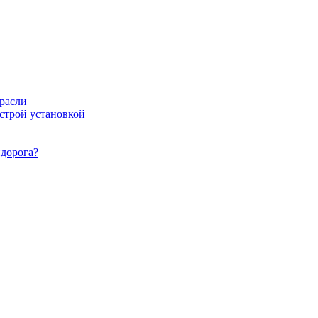
расли
ыстрой установкой
идорога?