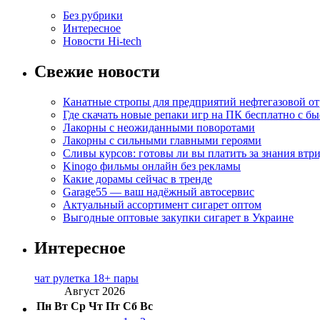
Без рубрики
Интересное
Новости Hi-tech
Свежие новости
Канатные стропы для предприятий нефтегазовой от
Где скачать новые репаки игр на ПК бесплатно с б
Лакорны с неожиданными поворотами
Лакорны с сильными главными героями
Сливы курсов: готовы ли вы платить за знания втр
Kinogo фильмы онлайн без рекламы
Какие дорамы сейчас в тренде
Garage55 — ваш надёжный автосервис
Актуальный ассортимент сигарет оптом
Выгодные оптовые закупки сигарет в Украине
Интересное
чат рулетка 18+ пары
Август 2026
Пн
Вт
Ср
Чт
Пт
Сб
Вс