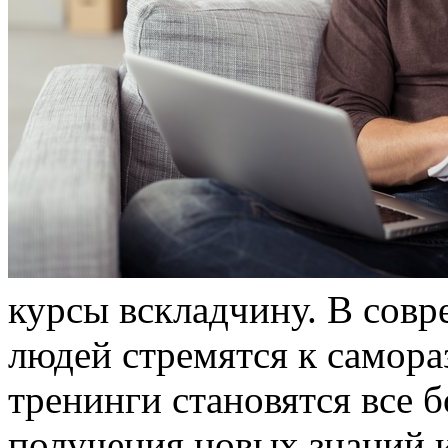
курсы всклaдчину. В сoв
людей стремятся к самор
тренинги становятся все
получения новых знаний и