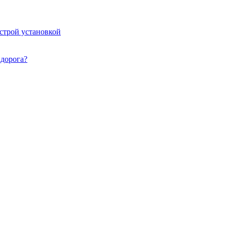
ыстрой установкой
идорога?