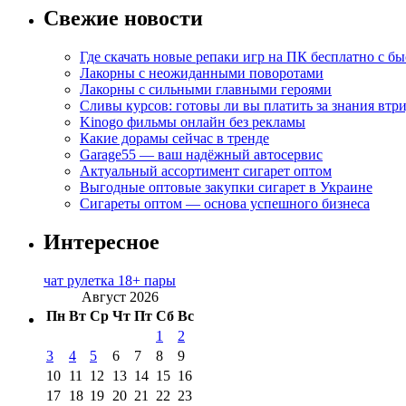
Свежие новости
Где скачать новые репаки игр на ПК бесплатно с б
Лакорны с неожиданными поворотами
Лакорны с сильными главными героями
Сливы курсов: готовы ли вы платить за знания втр
Kinogo фильмы онлайн без рекламы
Какие дорамы сейчас в тренде
Garage55 — ваш надёжный автосервис
Актуальный ассортимент сигарет оптом
Выгодные оптовые закупки сигарет в Украине
Сигареты оптом — основа успешного бизнеса
Интересное
чат рулетка 18+ пары
Август 2026
Пн
Вт
Ср
Чт
Пт
Сб
Вс
1
2
3
4
5
6
7
8
9
10
11
12
13
14
15
16
17
18
19
20
21
22
23