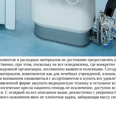
трументов и расходных материалов не достижимо предоставлять 
твенно, при этом, поскольку не все осведомлены, где конкретно
надежной организации, несомненно выявятся полезными. Сегод
атериалов, компонентов как для лечебных учреждений, клиник,
м вниманием ознакомиться с ассортиментом и купить все удовле
аявленной фирме закупить медицинскую технику и остальное всег
тологические кресла пациента отнюдь не исключение, доступно в
ся. С оглядкой на все описанное выше, реалистично с увереннос
вого назначения явно не хлопотная задача, забирающая массу св