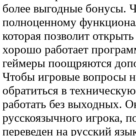
более выгодные бонусы. 
полноценному функционалу
которая позволит открыть 
хорошо работает программ
геймеры поощряются
доп
Чтобы игровые вопросы не
обратиться в техническую
работать без выходных. О
русскоязычного игрока, п
переведен на русский язы