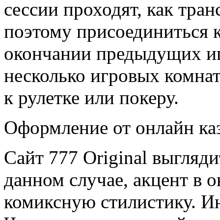
сессии проходят, как тран
поэтому присоединиться 
окончании предыдущих иг
несколько игровых комнат
к рулетке или покеру.
Оформление от онлайн ка
Сайт 777 Original выгляди
данном случае, акцент в 
комиксную стилистику. Ин