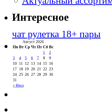
Актуальный ассортим
Интересное
чат рулетка 18+ пары
Август 2026
Пн
Вт
Ср
Чт
Пт
Сб
Вс
1
2
3
4
5
6
7
8
9
10
11
12
13
14
15
16
17
18
19
20
21
22
23
24
25
26
27
28
29
30
31
« Июл