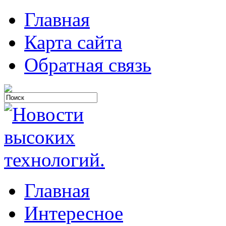
Главная
Карта сайта
Обратная связь
Главная
Интересное