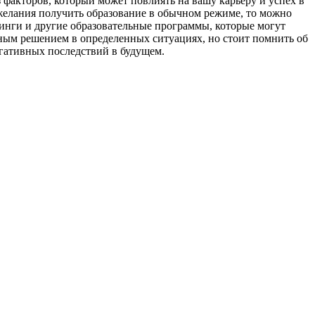
факторов, который может повлиять на вашу карьеру и успех в
 желания получить образование в обычном режиме, то можно
инги и другие образовательные программы, которые могут
зным решением в определенных ситуациях, но стоит помнить об
гативных последствий в будущем.