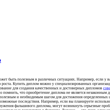
о
жет быть полезным в различных ситуациях. Например, если у ва
о роста. Купить диплом можно у специализированных организац
ование для создания качественных и достоверных дипломов
сов
 помнить, что приобретение диплома не является незаконным де
же полезным и необходимым шагом для достижения определенных 
озможные последствия. Например, если вы планируете использоват
ружения фальшивого диплома, могут возникнуть серьезные пробл