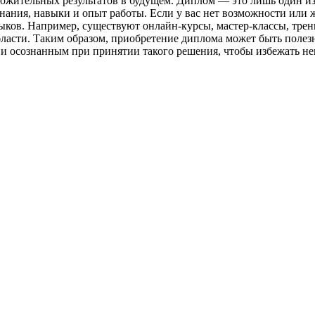
ожительных результатов в будущем. Диплом — это лишь один из 
знания, навыки и опыт работы. Если у вас нет возможности или
ыков. Например, существуют онлайн-курсы, мастер-классы, трен
области. Таким образом, приобретение диплома может быть поле
и осознанным при принятии такого решения, чтобы избежать не