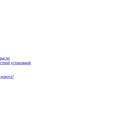
расли
ыстрой установкой
идорога?