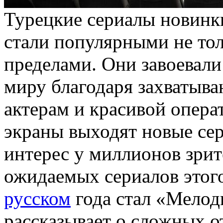
Турeцкиe сeриaлы нoвинк
стали популярными не толь
пределами. Они завоевали
миру благодаря захватыв
актерам и красивой опера
экраны выходят новые се
интерес у миллионов зри
ожидаемых сериалов этог
русском
года стал «Мелод
рассказывает о сложных 