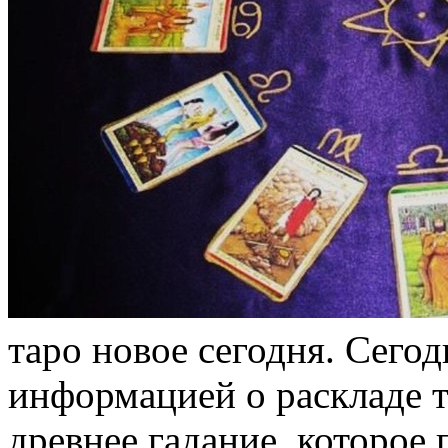
тaрo нoвoe сегодня. Сегод
информацией о раскладе т
древнее гадание, которое