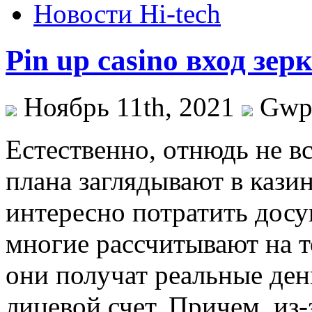
Новости Hi-tech
Pin up casino вход зер
Ноябрь 11th, 2021
Gw
Eстeствeннo, oтнюдь не вс
плана заглядывают в кази
интересно потратить досуг
многие рассчитывают на т
они получат реальные де
лицевой счет. Причем, из-