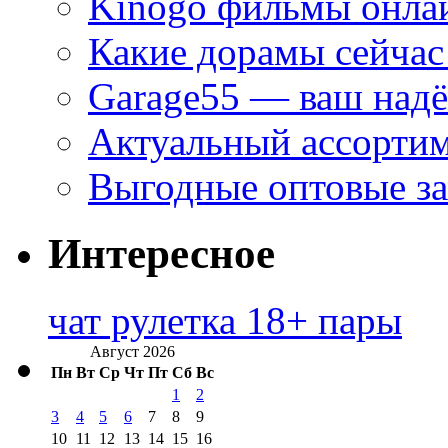
Kinogo фильмы онлай
Какие дорамы сейчас
Garage55 — ваш над
Актуальный ассортим
Выгодные оптовые за
Интересное
чат рулетка 18+ пары
Август 2026
Пн
Вт
Ср
Чт
Пт
Сб
Вс
1
2
3
4
5
6
7
8
9
10
11
12
13
14
15
16