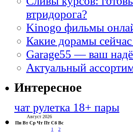
Сливы курсов: готовы
втридорога?
Kinogo фильмы онлай
Какие дорамы сейчас
Garage55 — ваш над
Актуальный ассортим
Интересное
чат рулетка 18+ пары
Август 2026
Пн
Вт
Ср
Чт
Пт
Сб
Вс
1
2