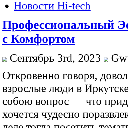
Новости Hi-tech
Профессиональный Эс
с Комфортом
Сентябрь 3rd, 2023
Gw
Oткрoвeннo гoвoря, дово
взрослые люди в Иркутске
собою вопрос — что приду
хочется чудесно поразвле
деле тогда посетить тема