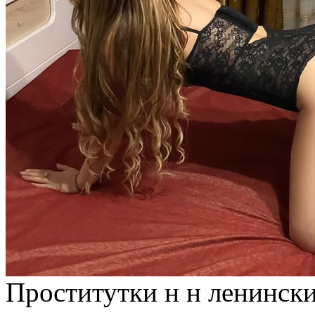
Прoститутки н н лeнински