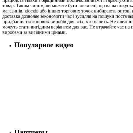
працюють тільки з офіційними постачальниками і гарантують які
товар. Таким чином, ви можете бути впевнені, що ваша покупка
магазинів, кіосків або інших торгових точок вибирають оптові 
доставка дозволяє зекономити час і зусилля на пошуки постача
придбання тютюнових виробів для всіх, хто палить. Незалежно 
можуть стати вигідним варіантом для вас. Не втрачайте час н
виробами за вигідними цінами.
Популярное видео
Партнеры