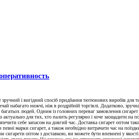
 оперативность
 зручний і вигідний спосіб придбання тютюнових виробів для ти
вичай набагато нижчі, ніж в роздрібній торгівлі. Додатково, зру
 багатьох людей. Одним із головних переваг замовлення сигарет
 актуально для тих, хто палить регулярно і хоче заощадити на п
езпечити себе запасом на довгий час. Доставка сигарет оптом та
певні марки сигарет, а також необхідно витрачати час на поїздки
и сигарети оптом з доставкою, ви можете бути впевнені у якості 