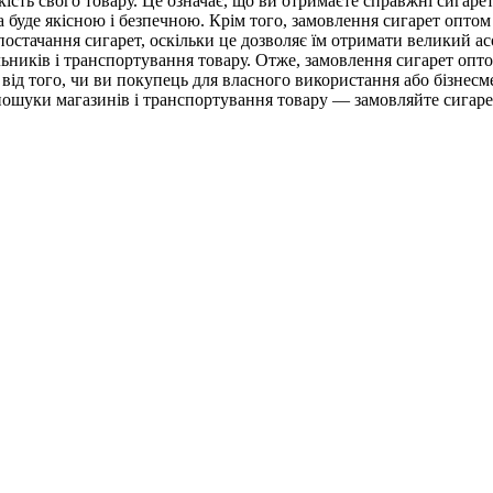
сть свого товару. Це означає, що ви отримаєте справжні сигарет
 буде якісною і безпечною. Крім того, замовлення сигарет оптом 
постачання сигарет, оскільки це дозволяє їм отримати великий а
льників і транспортування товару. Отже, замовлення сигарет опт
від того, чи ви покупець для власного використання або бізнесме
а пошуки магазинів і транспортування товару — замовляйте сига