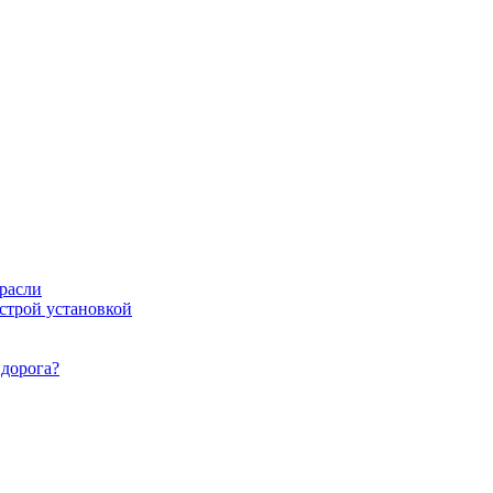
расли
ыстрой установкой
идорога?