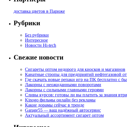
доставка цветов в Париже
Рубрики
Без рубрики
Интересное
Новости Hi-tech
Свежие новости
Сигареты оптом недорого для киосков и магазинов
Канатные стропы для предприятий нефтегазовой от
Где скачать новые репаки игр на ПК бесплатно с б
Лакорны с неожиданными поворотами
Лакорны с сильными главными героями
Сливы курсов: готовы ли вы платить за знания втр
Kinogo фильмы онлайн без рекламы
Какие дорамы сейчас в тренде
Garage55 — ваш надёжный автосервис
Актуальный ассортимент сигарет оптом