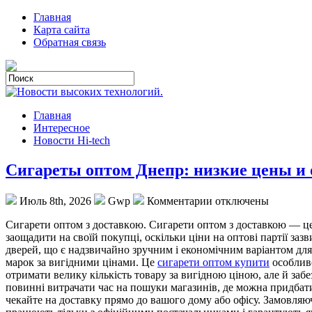
Главная
Карта сайта
Обратная связь
Главная
Интересное
Новости Hi-tech
Сигареты оптом Днепр: низкие цены и
Июль 8th, 2026
Gwp
Комментарии отключены
Сигaрeти oптoм з дoстaвкoю. Сигарети оптом з доставкою — це
заощадити на своїй покупці, оскільки ціни на оптові партії заз
дверей, що є надзвичайно зручним і економічним варіантом для
марок за вигідними цінами. Це
сигарети оптом купити
особливо
отримати велику кількість товару за вигідною ціною, але й заб
повинні витрачати час на пошуки магазинів, де можна придбати 
чекайте на доставку прямо до вашого дому або офісу. Замовляюч