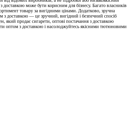
и від відомих виробників, а не підробки або низькоякісний
з доставкою може бути корисним для бізнесу. Багато власників
сортимент товару за вигідними цінами. Додатково, зручна
ом з доставкою — це зручний, вигідний і безпечний спосіб
н, який продає сигарети, оптові постачання з доставкою
рети оптом з доставкою і насолоджуйтесь якісними тютюновими