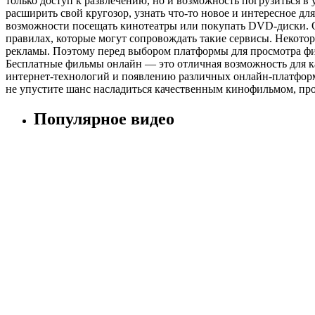
только доступ к развлечению, но и возможность погрузиться 
расширить свой кругозор, узнать что-то новое и интересное д
возможности посещать кинотеатры или покупать DVD-диски. Од
правилах, которые могут сопровождать такие сервисы. Некотор
рекламы. Поэтому перед выбором платформы для просмотра фил
Бесплатные фильмы онлайн — это отличная возможность для к
интернет-технологий и появлению различных онлайн-платформ,
не упустите шанс насладиться качественным кинофильмом, про
Популярное видео