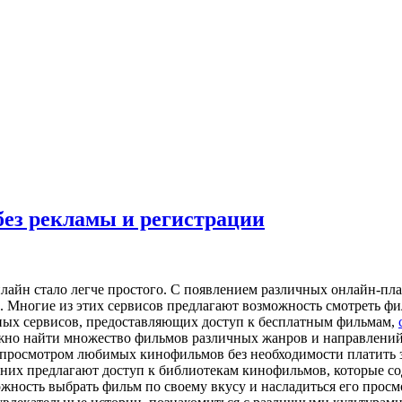
без рекламы и регистрации
лайн стало легче простого. С появлением различных онлайн-пл
 Многие из этих сервисов предлагают возможность смотреть фил
ных сервисов, предоставляющих доступ к бесплатным фильмам,
но найти множество фильмов различных жанров и направлений,
 просмотром любимых кинофильмов без необходимости платить за
них предлагают доступ к библиотекам кинофильмов, которые сод
жность выбрать фильм по своему вкусу и насладиться его прос