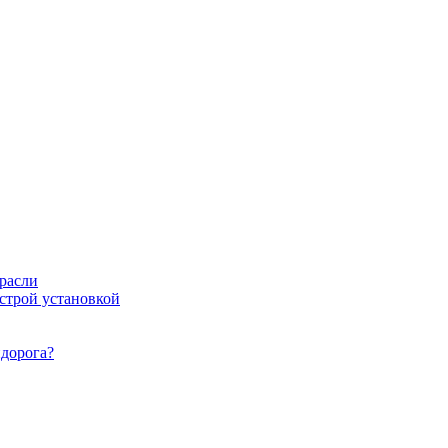
расли
ыстрой установкой
идорога?