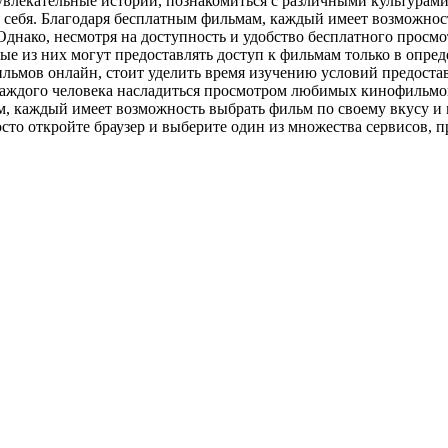
в увлекательные истории, познакомиться с различными культура
ля себя. Благодаря бесплатным фильмам, каждый имеет возможнос
нако, несмотря на доступность и удобство бесплатного просмо
ые из них могут предоставлять доступ к фильмам только в опре
ьмов онлайн, стоит уделить время изучению условий предостав
аждого человека насладиться просмотром любимых кинофильмов 
 каждый имеет возможность выбрать фильм по своему вкусу и н
сто откройте браузер и выберите один из множества сервисов,