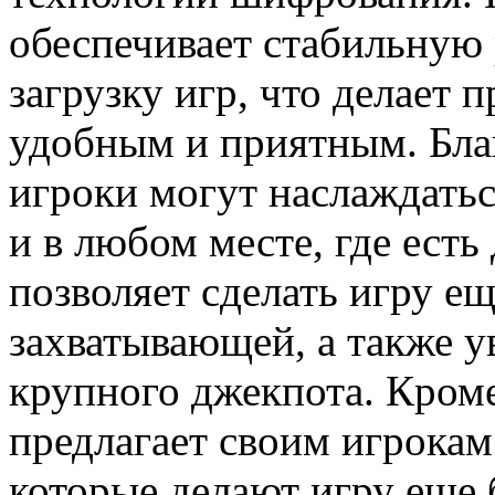
обеспечивает стабильную 
загрузку игр, что делает 
удобным и приятным. Благ
игроки могут наслаждатьс
и в любом месте, где есть
позволяет сделать игру ещ
захватывающей, а также 
крупного джекпота. Кроме 
предлагает своим игрокам
которые делают игру еще 