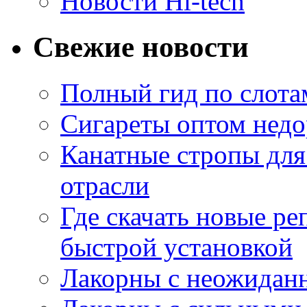
Новости Hi-tech
Свежие новости
Полный гид по слотам
Сигареты оптом недо
Канатные стропы для
отрасли
Где скачать новые ре
быстрой установкой
Лакорны с неожидан