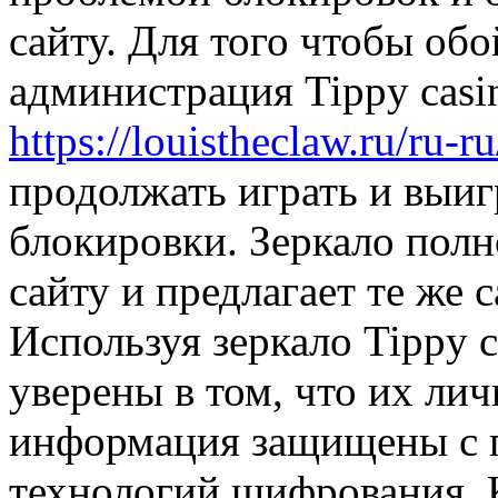
сайту. Для того чтобы обо
администрация Tippy casin
https://louistheclaw.ru/ru-ru
продолжать играть и выиг
блокировки. Зеркало пол
сайту и предлагает те же 
Используя зеркало Tippy c
уверены в том, что их ли
информация защищены с
технологий шифрования. К