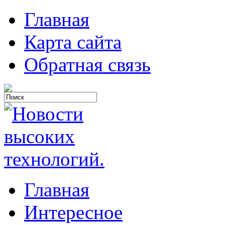
Главная
Карта сайта
Обратная связь
Главная
Интересное