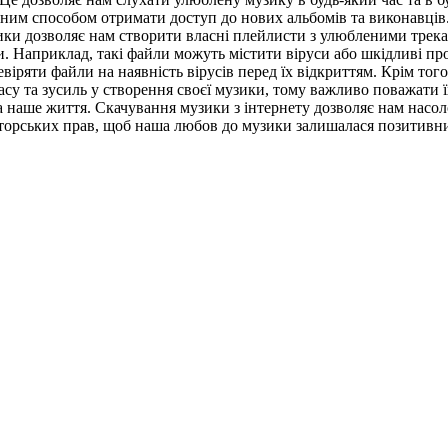
чним способом отримати доступ до нових альбомів та виконавців.
и дозволяє нам створити власні плейлисти з улюбленими трекам
и. Наприклад, такі файли можуть містити віруси або шкідливі п
іряти файли на наявність вірусів перед їх відкриттям. Крім того
асу та зусиль у створення своєї музики, тому важливо поважати ї
 на наше життя. Скачування музики з інтернету дозволяє нам на
вторських прав, щоб наша любов до музики залишалася позитивни