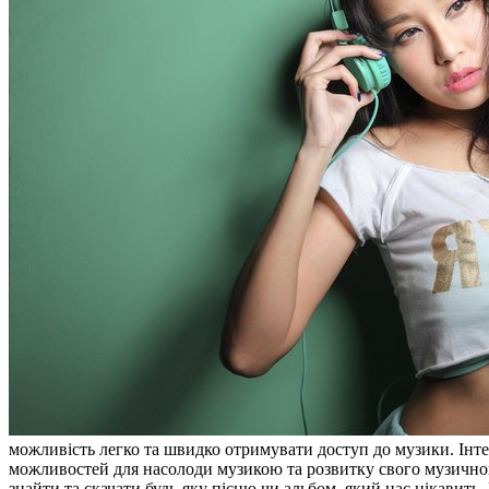
можливість легко та швидко отримувати доступ до музики. Інтер
можливостей для насолоди музикою та розвитку свого музичног
знайти та скачати будь-яку пісню чи альбом, який нас цікавить