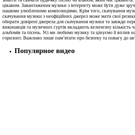
цікавим. Завантаження музики з інтернету може бути дуже зру
нашими улюбленими композиціями. Крім того, скачування музик
скачування музики з неофіційних джерел може мати свої ризик
обирати довірені джерела для скачування музики та завжди перев
виконавців та музичних гуртів вкладають величезну кількість ч
альбомів та пісень. Усі ми любимо музику та цінуємо її вплив
горизонт. Важливо лише пам’ятати про безпеку та повагу до а
Популярное видео