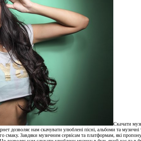
Скaчaти муз
нет дозволяє нам скачувати улюблені пісні, альбоми та музичні т
о смаку. Завдяки музичним сервісам та платформам, які пропону
. Це дозволяє нам слухати улюблену музику в будь-який час та в 