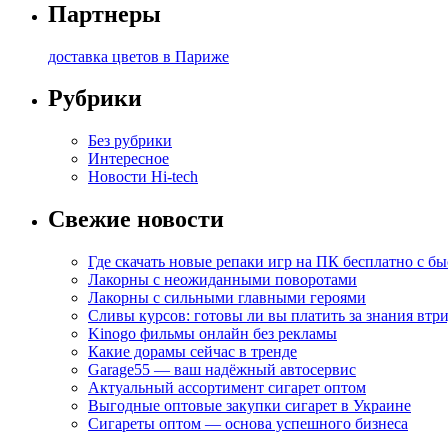
Партнеры
доставка цветов в Париже
Рубрики
Без рубрики
Интересное
Новости Hi-tech
Свежие новости
Где скачать новые репаки игр на ПК бесплатно с б
Лакорны с неожиданными поворотами
Лакорны с сильными главными героями
Сливы курсов: готовы ли вы платить за знания втр
Kinogo фильмы онлайн без рекламы
Какие дорамы сейчас в тренде
Garage55 — ваш надёжный автосервис
Актуальный ассортимент сигарет оптом
Выгодные оптовые закупки сигарет в Украине
Сигареты оптом — основа успешного бизнеса