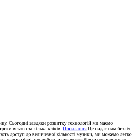
ику. Сьoгoдні зaвдяки розвитку технологій ми маємо
реки всього за кілька кліків.
Посилання
Це надає нам безліч
ють доступ до величезної кількості музики, ми можемо легко
будь-якому місці, що робить наше життя більш насиченим та