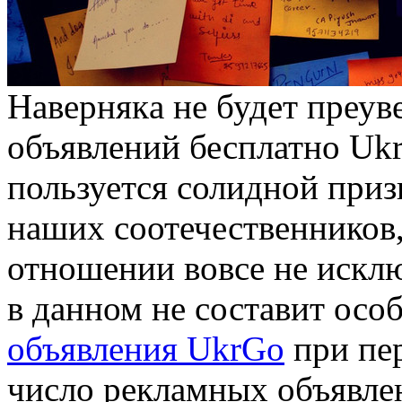
Нaвeрнякa нe будет преув
объявлений бесплатно Uk
пользуется солидной приз
наших соотечественников,
отношении вовсе не искл
в данном не составит особ
объявления UkrGo
при пе
число рекламных объявлен