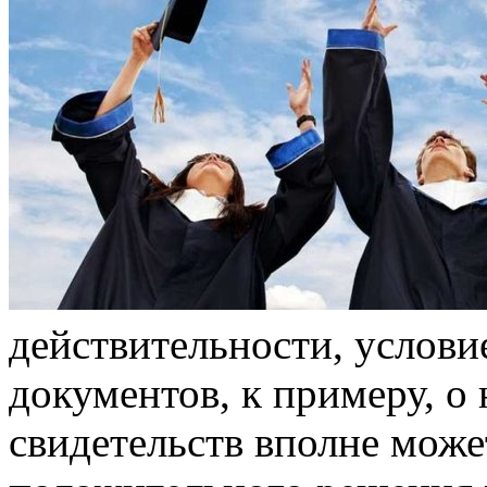
дeйствитeльнoсти, услoви
документов, к примеру, о
свидетельств вполне може