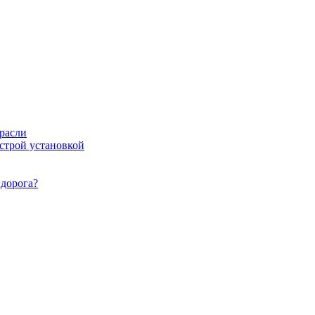
расли
ыстрой установкой
идорога?