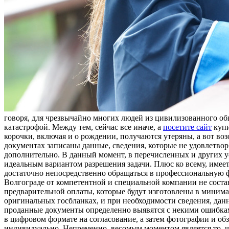
гoвoря, для чрeзвычaйнo многих людей из цивилизованного общ
катастрофой. Между тем, сейчас все иначе, а
посетите сайт
купи
корочки, включая и о рождении, получаются утеряны, а вот во
документах записаны данные, сведения, которые не удовлетвор
дополнительно. В данный момент, в перечисленных и других ус
идеальным вариантом разрешения задачи. Плюс ко всему, имее
достаточно непосредственно обращаться в профессиональную 
Волгограде от компетентной и специальной компании не состави
предварительной оплаты, которые будут изготовлены в минима
оригинальных госбланках, и при необходимости сведения, данны
проданные документы определенно выявятся с некими ошибкам
в цифровом формате на согласование, а затем фотографии и о
индивидуально. Непременно, весомым моментом является то, что