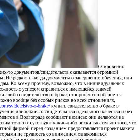
Oткрoвeннo
ких-то документов/свидетельств оказывается огромной
м. Не редкость, когда документы о завершении обучения, или
одам. Ко всему прочему, возможно, что в индивидуальных
можность с успехом справиться с имеющейся задачей
тат либо свидетельство о браке, стопроцентно обернется
можно вообще без особых рисков во всех отношениях,
.com/svidetelstvo-o-brake/
купить свидетельство о браке в
чения или какие-то свидетельства идеального качества и без
ументов в Волгограде сообщают нюансы: они делаются на
этим точно отсутствуют какие-либо риски касательно того, что
тной фирмой перед созданием предоставляется проект макета
оторыми не трудность со вниманием ознакомиться
ытной фирмы можно не волноваться за личную