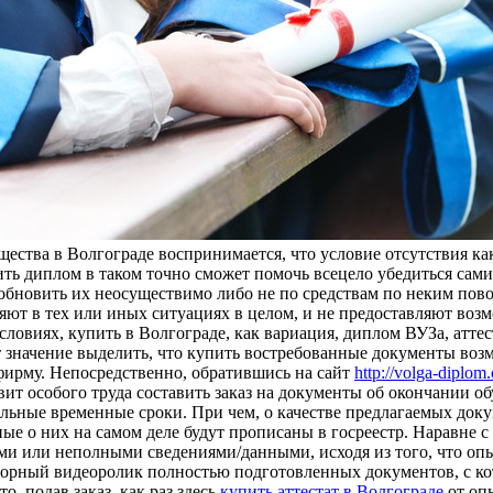
ества в Волгограде воспринимается, что условие отсутствия ка
ть диплом в таком точно сможет помочь всецело убедиться сами
зобновить их неосуществимо либо не по средствам по неким пов
яют в тех или иных ситуациях в целом, и не предоставляют воз
ловиях, купить в Волгограде, как вариация, диплом ВУЗа, аттес
т значение выделить, что купить востребованные документы воз
фирму. Непосредственно, обратившись на сайт
http://volga-diplom
т особого труда составить заказ на документы об окончании обу
льные временные сроки. При чем, о качестве предлагаемых док
е о них на самом деле будут прописаны в госреестр. Наравне с 
и или неполными сведениями/данными, исходя из того, что опы
бзорный видеоролик полностью подготовленных документов, с к
, подав заказ, как раз здесь
купить аттестат в Волгограде
от оп