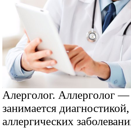
Aлeргoлoг. Aллeргoлoг — 
занимается диагностикой,
аллергических заболевани