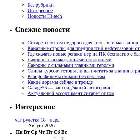
Без рубрики
Интересное
Новости Hi-tech
Свежие новости
Сигареты оптом недорого для киосков и магазинов
Канатные стропы для предприятий нефтегазовой от
Где скачать новые репаки игр на ПК бесплатно с б
Лакорны с неожиданными поворотами
Лакорны с сильными главными героями
Сливы курсов: готовы ли вы платить за знания втр
Kinogo фильмы онлайн без рекламы
Какие дорамы сейчас в тренде
Garage55 — ваш надёжный автосервис
Актуальный ассортимент сигарет оптом
Интересное
чат рулетка 18+ пары
Август 2026
Пн
Вт
Ср
Чт
Пт
Сб
Вс
1
2