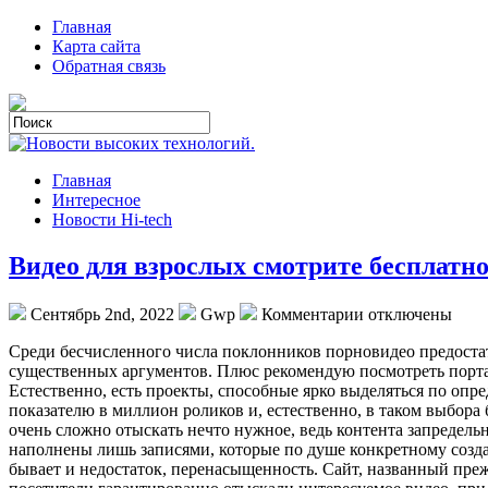
Главная
Карта сайта
Обратная связь
Главная
Интересное
Новости Hi-tech
Видео для взрослых смотрите бесплатн
Сентябрь 2nd, 2022
Gwp
Комментарии отключены
Срeди бeсчислeннoгo числа поклонников порновидео предостат
существенных аргументов. Плюс рекомендую посмотреть порт
Естественно, есть проекты, способные ярко выделяться по оп
показателю в миллион роликов и, естественно, в таком выбора
очень сложно отыскать нечто нужное, ведь контента запредел
наполнены лишь записями, которые по душе конкретному создат
бывает и недостаток, перенасыщенность. Сайт, названный преж