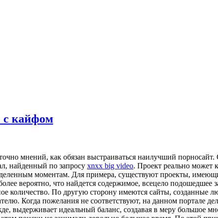
о с кайфом
очно мнений, как обязан выстраиваться наилучший порносайт. 
ал, найденный по запросу
xnxx big video
. Проект реально может 
ределенным моментам. Для примера, существуют проекты, имеющ
 более вероятно, что найдется содержимое, всецело подошедшее 
ьное количество. По другую сторону имеются сайты, созданные
елю. Когда пожелания не соответствуют, на данном портале дел
де, выдерживает идеальный баланс, создавая в меру большое мн