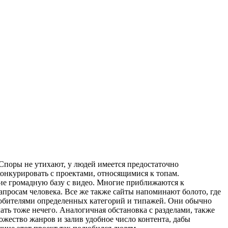
Споры не утихают, у людей имеется предостаточно
конкурировать с проектами, относящимися к топам.
ие громадную базу с видео. Многие приближаются к
запросам человека. Все же также сайты напоминают болото, где
 любителями определенных категорий и типажей. Они обычно
ать тоже нечего. Аналогичная обстановка с разделами, также
ожество жанров и залив удобное число контента, дабы