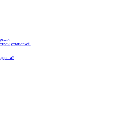
расли
ыстрой установкой
идорога?