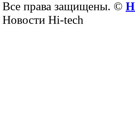
Все права защищены. ©
Н
Новости Hi-tech