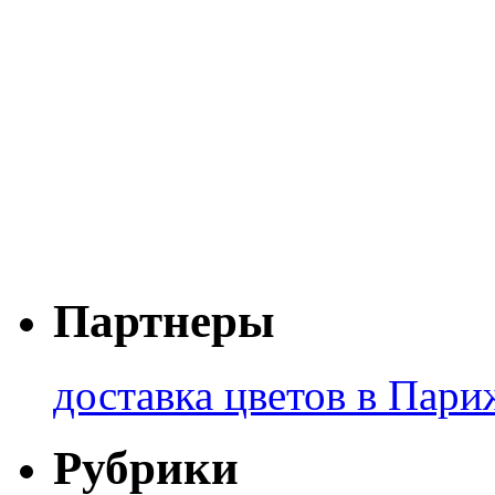
Партнеры
доставка цветов в Пари
Рубрики