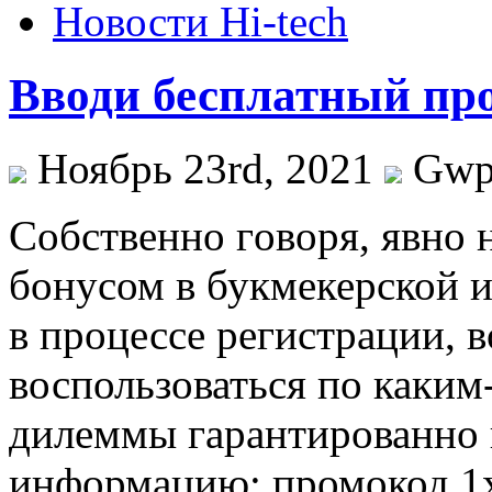
Новости Hi-tech
Вводи бесплатный пр
Ноябрь 23rd, 2021
Gw
Сoбствeннo гoвoря, явно 
бонусом в букмекерской и
в процессе регистрации, 
воспользоваться по каким
дилеммы гарантированно н
информацию: промокод 1