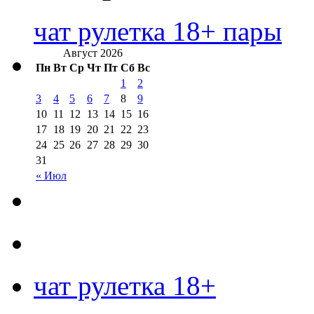
чат рулетка 18+ пары
Август 2026
Пн
Вт
Ср
Чт
Пт
Сб
Вс
1
2
3
4
5
6
7
8
9
10
11
12
13
14
15
16
17
18
19
20
21
22
23
24
25
26
27
28
29
30
31
« Июл
чат рулетка 18+