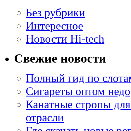
Без рубрики
Интересное
Новости Hi-tech
Свежие новости
Полный гид по слотам
Сигареты оптом недо
Канатные стропы для
отрасли
Где скачать новые ре