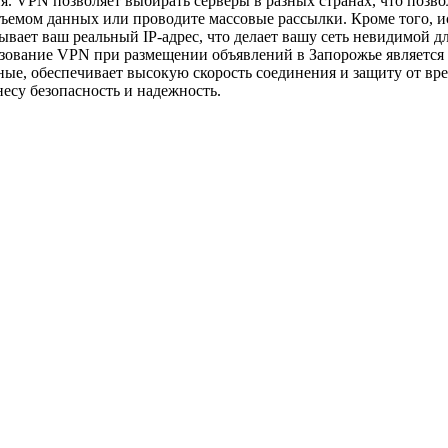
я. VPN позволяет выбирать серверы в разных странах, что позво
объемом данных или проводите массовые рассылки. Кроме того, и
вает ваш реальный IP-адрес, что делает вашу сеть невидимой 
льзование VPN при размещении объявлений в Запорожье являетс
ные, обеспечивает высокую скорость соединения и защиту от вр
несу безопасность и надежность.