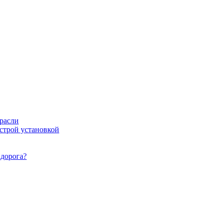
расли
ыстрой установкой
идорога?