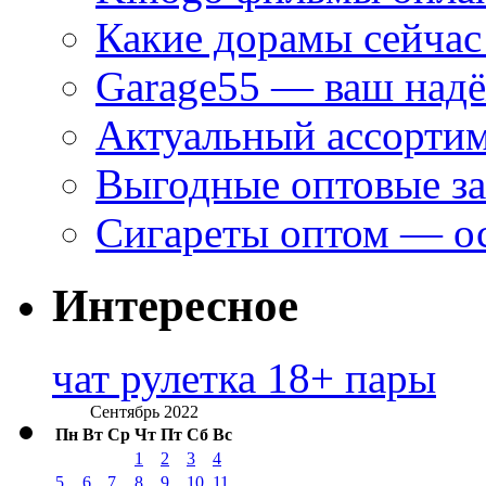
Какие дорамы сейчас
Garage55 — ваш над
Актуальный ассортим
Выгодные оптовые за
Сигареты оптом — ос
Интересное
чат рулетка 18+ пары
Сентябрь 2022
Пн
Вт
Ср
Чт
Пт
Сб
Вс
1
2
3
4
5
6
7
8
9
10
11