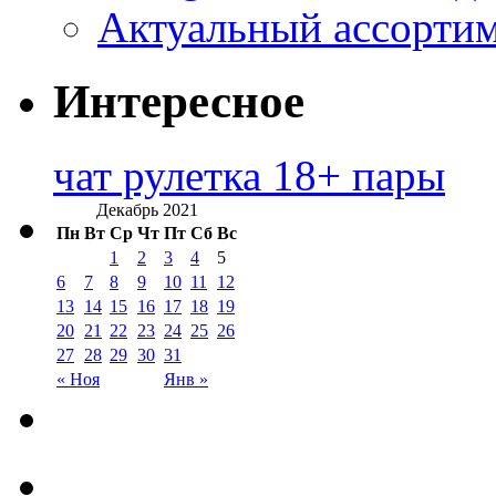
Актуальный ассортим
Интересное
чат рулетка 18+ пары
Декабрь 2021
Пн
Вт
Ср
Чт
Пт
Сб
Вс
1
2
3
4
5
6
7
8
9
10
11
12
13
14
15
16
17
18
19
20
21
22
23
24
25
26
27
28
29
30
31
« Ноя
Янв »