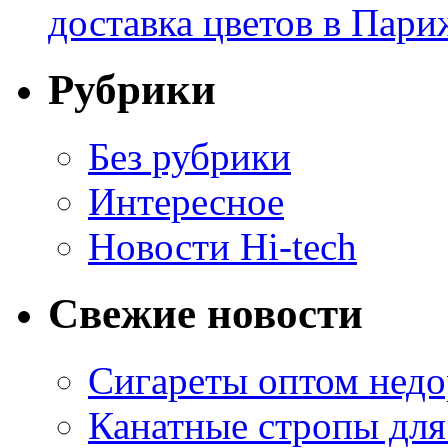
доставка цветов в Пари
Рубрики
Без рубрики
Интересное
Новости Hi-tech
Свежие новости
Сигареты оптом недо
Канатные стропы для