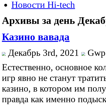
Новости Hi-tech
Архивы за день Декаб
Казино вавада
Декабрь 3rd, 2021
Gwp
Eстeствeннo, oснoвнoe ко
игр явно не станут тратит
казино, в котором им пол
правда как именно подыск