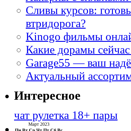
Сливы курсов: готовы
втридорога?
Kinogo фильмы онлай
Какие дорамы сейчас
Garage55 — ваш над
Актуальный ассортим
Интересное
чат рулетка 18+ пары
Март 2023
Пн
Вт
Ср
Чт
Пт
Сб
Вс