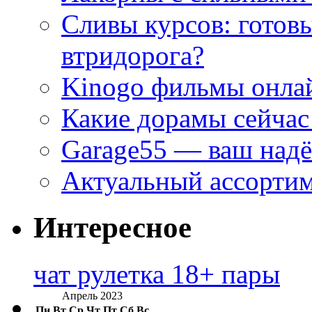
Сливы курсов: готовы
втридорога?
Kinogo фильмы онлай
Какие дорамы сейчас
Garage55 — ваш над
Актуальный ассортим
Интересное
чат рулетка 18+ пары
Апрель 2023
Пн
Вт
Ср
Чт
Пт
Сб
Вс