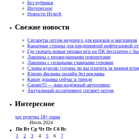
Без рубрики
Интересное
Новости Hi-tech
Свежие новости
Сигареты оптом недорого для киосков и магазинов
Канатные стропы для предприятий нефтегазовой от
Где скачать новые репаки игр на ПК бесплатно с б
Лакорны с неожиданными поворотами
Лакорны с сильными главными героями
Сливы курсов: готовы ли вы платить за знания втр
Kinogo фильмы онлайн без рекламы
Какие дорамы сейчас в тренде
Garage55 — ваш надёжный автосервис
Актуальный ассортимент сигарет оптом
Интересное
чат рулетка 18+ пары
Июль 2024
Пн
Вт
Ср
Чт
Пт
Сб
Вс
1
2
3
4
5
6
7