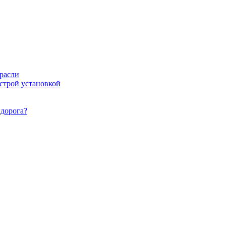
расли
ыстрой установкой
идорога?