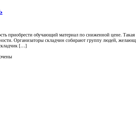
ь
сть приобрести обучающий материал по сниженной цене. Такая п
ьности. Организаторы складчин собирают группу людей, желающ
складчик […]
ючены