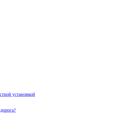
ыстрой установкой
идорога?