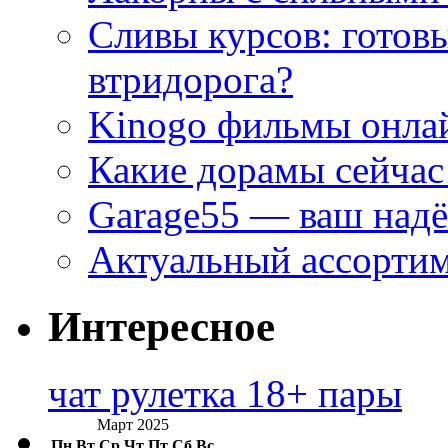
Сливы курсов: готовы
втридорога?
Kinogo фильмы онлай
Какие дорамы сейчас
Garage55 — ваш над
Актуальный ассортим
Интересное
чат рулетка 18+ пары
Март 2025
Пн
Вт
Ср
Чт
Пт
Сб
Вс