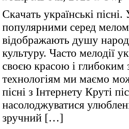
Скaчaть укрaїнські пісні. 
популярними серед мелома
відображають душу народу,
культуру. Часто мелодії у
своєю красою і глибоким 
технологіям ми маємо мож
пісні з Інтернету Круті пі
насолоджуватися улюблен
зручний […]