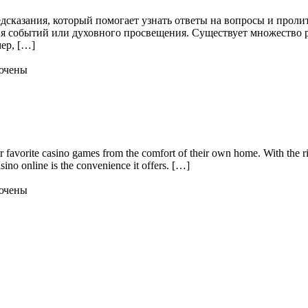
сказания, который помогает узнать ответы на вопросы и пролить
ия событий или духовного просвещения. Существует множество 
ер, […]
ючены
eir favorite casino games from the comfort of their own home. With the
asino online is the convenience it offers. […]
ючены