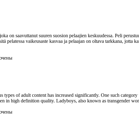
oka on saavuttanut suuren suosion pelaajien keskuudessa. Peli perustuu
sitä pelatessa vaikeusaste kasvaa ja pelaajan on oltava tarkkana, jotta kan
ючены
s types of adult content has increased significantly. One such category
n in high definition quality. Ladyboys, also known as transgender wom
ючены