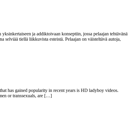
 yksinkertaiseen ja addiktoivaan konseptiin, jossa pelaajan tehtävänä
a selviää tiellä liikkuvista esteistä. Pelaajan on väisteltävä autoja,
 that has gained popularity in recent years is HD ladyboy videos.
en or transsexuals, are […]