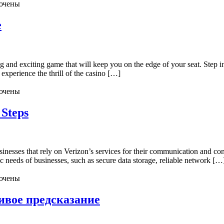
ючены
e
d exciting game that will keep you on the edge of your seat. Step int
xperience the thrill of the casino […]
ючены
 Steps
usinesses that rely on Verizon’s services for their communication and c
fic needs of businesses, such as secure data storage, reliable network […
ючены
ивое предсказание