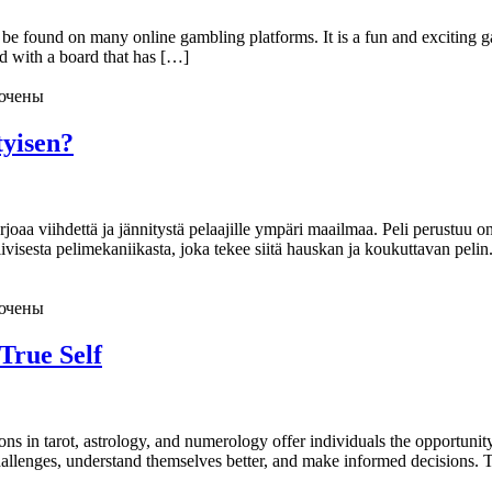
 be found on many online gambling platforms. It is a fun and exciting 
ed with a board that has […]
ючены
tyisen?
arjoaa viihdettä ja jännitystä pelaajille ympäri maailmaa. Peli perustuu 
iivisesta pelimekaniikasta, joka tekee siitä hauskan ja koukuttavan pelin
ючены
True Self
ns in tarot, astrology, and numerology offer individuals the opportunity 
challenges, understand themselves better, and make informed decisions. 