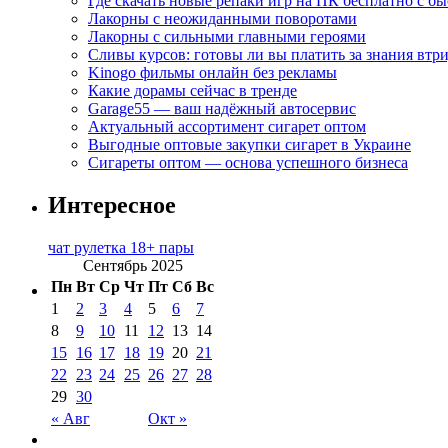
Где скачать новые репаки игр на ПК бесплатно с б
Лакорны с неожиданными поворотами
Лакорны с сильными главными героями
Сливы курсов: готовы ли вы платить за знания втр
Kinogo фильмы онлайн без рекламы
Какие дорамы сейчас в тренде
Garage55 — ваш надёжный автосервис
Актуальный ассортимент сигарет оптом
Выгодные оптовые закупки сигарет в Украине
Сигареты оптом — основа успешного бизнеса
Интересное
чат рулетка 18+ пары
Сентябрь 2025
Пн
Вт
Ср
Чт
Пт
Сб
Вс
1
2
3
4
5
6
7
8
9
10
11
12
13
14
15
16
17
18
19
20
21
22
23
24
25
26
27
28
29
30
« Авг
Окт »