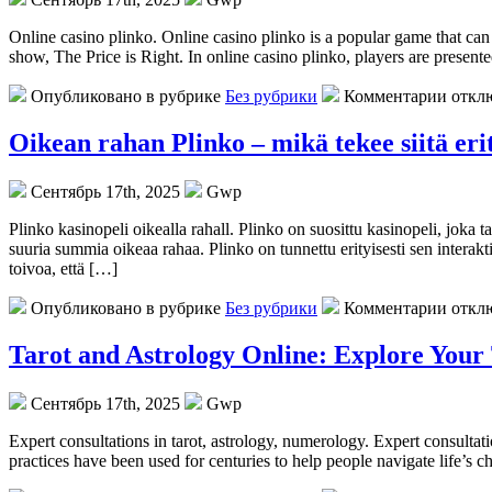
Online casino plinko. Online casino plinko is a popular game that can
show, The Price is Right. In online casino plinko, players are present
Опубликовано в рубрике
Без рубрики
Комментарии откл
Oikean rahan Plinko – mikä tekee siitä eri
Сентябрь 17th, 2025
Gwp
Plinko kasinopeli oikealla rahall. Plinko on suosittu kasinopeli, joka t
suuria summia oikeaa rahaa. Plinko on tunnettu erityisesti sen interakt
toivoa, että […]
Опубликовано в рубрике
Без рубрики
Комментарии откл
Tarot and Astrology Online: Explore Your 
Сентябрь 17th, 2025
Gwp
Expert consultations in tarot, astrology, numerology. Expert consultatio
practices have been used for centuries to help people navigate life’s 