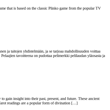
game that is based on the classic Plinko game from the popular TV
onnen ja taitojen yhdistelmään, ja se tarjoaa mahdollisuuden voittaa
. Pelaajien tavoitteena on pudottaa pelimerkki pelilaudan yläosasta ja
to gain insight into their past, present, and future. These ancient
Tarot readings are a popular form of divination […]