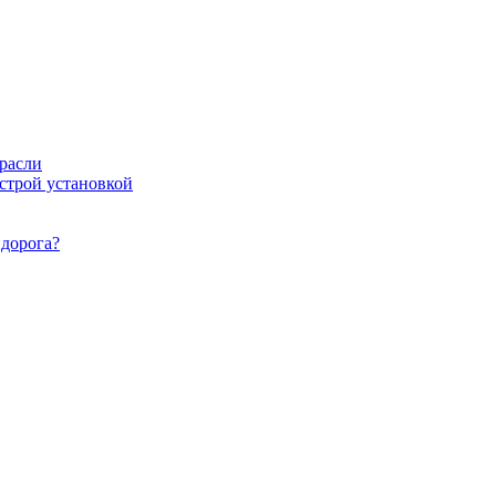
расли
ыстрой установкой
идорога?