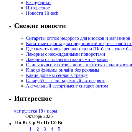
Без рубрики
Интересное
Новости Hi-tech
Свежие новости
Сигареты оптом недорого для киосков и магазинов
Канатные стропы для предприятий нефтегазовой от
Где скачать новые репаки игр на ПК бесплатно с б
Лакорны с неожиданными поворотами
Лакорны с сильными главными героями
Сливы курсов: готовы ли вы платить за знания втр
Kinogo фильмы онлайн без рекламы
Какие дорамы сейчас в тренде
Garage55 — ваш надёжный автосервис
Актуальный ассортимент сигарет оптом
Интересное
чат рулетка 18+ пары
Октябрь 2025
Пн
Вт
Ср
Чт
Пт
Сб
Вс
1
2
3
4
5