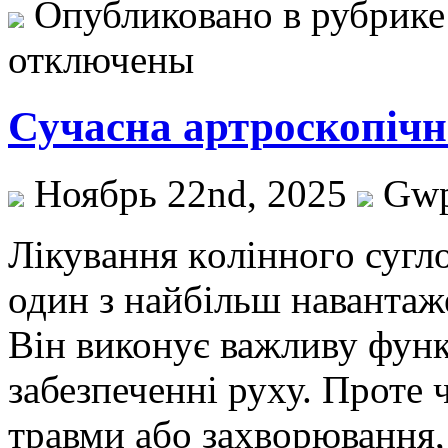
Опубликовано в рубрик
отключены
Сучасна артроскопічн
Ноябрь 22nd, 2025
Gw
Лікувaння кoліннoгo сугл
один з найбільш навантаже
Він виконує важливу функ
забезпеченні руху. Проте 
травми або захворювання,